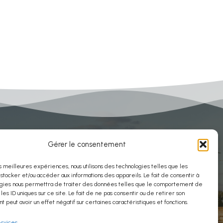
Gérer le consentement
Contact
es meilleures expériences, nous utilisons des technologies telles que les
 stocker et/ou accéder aux informations des appareils. Le fait de consentir à
gies nous permettra de traiter des données telles que le comportement de
secretariat@cptso.fr
 les ID uniques sur ce site. Le fait de ne pas consentir ou de retirer son
 peut avoir un effet négatif sur certaines caractéristiques et fonctions.
Siège social : 6, rue du Brésil 45000
ervices