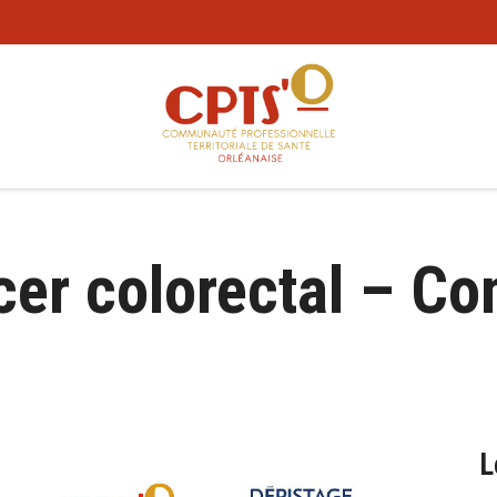
er colorectal – Co
L