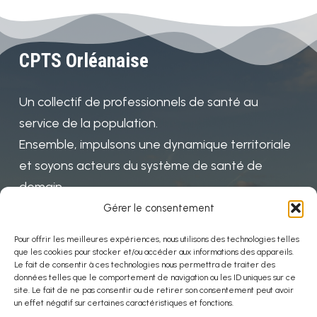
CPTS Orléanaise
Un collectif de professionnels de santé au
service de la population.
Ensemble, impulsons une dynamique territoriale
et soyons acteurs du système de santé de
demain
Gérer le consentement
Pour offrir les meilleures expériences, nous utilisons des technologies telles
Mentions
que les cookies pour stocker et/ou accéder aux informations des appareils.
Le fait de consentir à ces technologies nous permettra de traiter des
données telles que le comportement de navigation ou les ID uniques sur ce
Politiques de confidentialité
site. Le fait de ne pas consentir ou de retirer son consentement peut avoir
un effet négatif sur certaines caractéristiques et fonctions.
Mentions légales