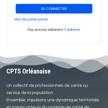
SE CONNECTER
Mot de passe perdu
Pas encore adhérent ?
Adhérer
CPTS Orléanaise
Un collectif de professionnels de santé au
service de la population.
Ensemble, impulsons une dynamique territoriale
et soyons acteurs du système de santé de