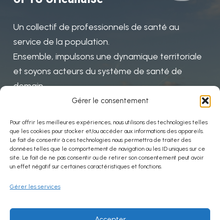
Un collectif de professionnels de santé au
service de la population.
Ensemble, impulsons une dynamique territoriale
et soyons acteurs du système de santé de
demain
Gérer le consentement
Pour offrir les meilleures expériences, nous utilisons des technologies telles
Mentions
que les cookies pour stocker et/ou accéder aux informations des appareils.
Le fait de consentir à ces technologies nous permettra de traiter des
données telles que le comportement de navigation ou les ID uniques sur ce
Politiques de confidentialité
site. Le fait de ne pas consentir ou de retirer son consentement peut avoir
un effet négatif sur certaines caractéristiques et fonctions.
Mentions légales
Gérer les services
Contact
Accepter