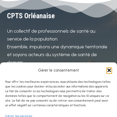
CPTS Orléanaise
Un collectif de professionnels de santé au
service de la population.
Ensemble, impulsons une dynamique territoriale
et soyons acteurs du système de santé de
demain
Gérer le consentement
Pour offrir les meilleures expériences, nous utilisons des technologies telles
Mentions
que les cookies pour stocker et/ou accéder aux informations des appareils.
Le fait de consentir à ces technologies nous permettra de traiter des
données telles que le comportement de navigation ou les ID uniques sur ce
Politiques de confidentialité
site. Le fait de ne pas consentir ou de retirer son consentement peut avoir
un effet négatif sur certaines caractéristiques et fonctions.
Mentions légales
Gérer les services