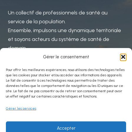
Un collectif de professionnels de santé au
service de la population.
Ensemble, impulsons une dynamique territoriale
et soyons acteurs du système de santé de
demain
Gérer le consentement
Pour offrir les meilleures expériences, nous utilisons des technologies telles
Mentions
que les cookies pour stocker et/ou accéder aux informations des appareils.
Le fait de consentir à ces technologies nous permettra de traiter des
données telles que le comportement de navigation ou les ID uniques sur ce
Politiques de confidentialité
site. Le fait de ne pas consentir ou de retirer son consentement peut avoir
un effet négatif sur certaines caractéristiques et fonctions.
Mentions légales
Gérer les services
Contact
Accepter